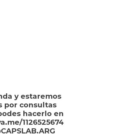
nda y estaremos
s por consultas
 podes hacerlo en
wa.me/1126525674
: @CAPSLAB.ARG