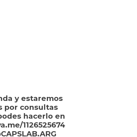
nda y estaremos
s por consultas
 podes hacerlo en
wa.me/1126525674
: @CAPSLAB.ARG