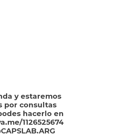
nda y estaremos
s por consultas
 podes hacerlo en
wa.me/1126525674
: @CAPSLAB.ARG