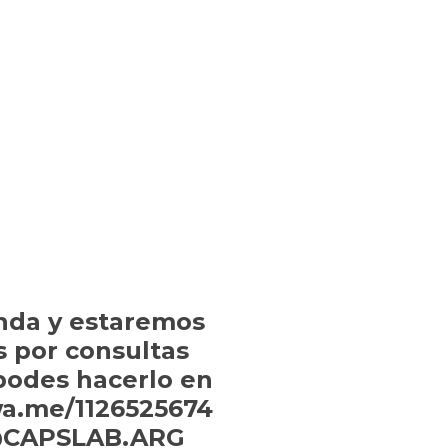
nda y estaremos
s por consultas
 podes hacerlo en
wa.me/1126525674
: @CAPSLAB.ARG