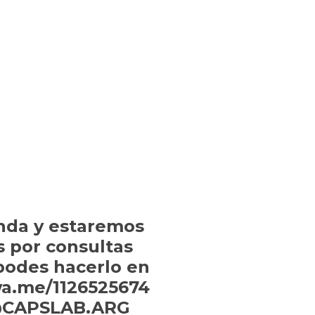
nda y estaremos
s por consultas
 podes hacerlo en
wa.me/1126525674
: @CAPSLAB.ARG